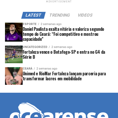
ADVERTISEMENT
LATEST
TRENDING
VIDEOS
ESPORTE
2 semanas ago
Daniel Paulista exalta vitória e valoriza segundo
tempo do Ceará: “Foi competitivo e mostrou
capacidade”
UNCATEGORIZED
2 semanas ago
Fortaleza vence o Botafogo-SP e entra no G4 da
Série B
CEARÁ
2 semanas ago
Unimed e RioMar Fortaleza lançam parceria para
transformar lacres em mobilidade