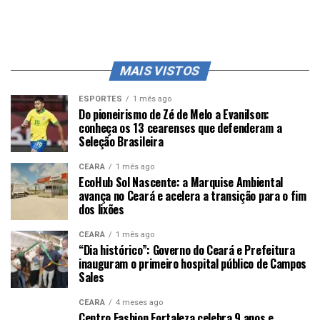
MAIS VISTOS
ESPORTES
1 mês ago
Do pioneirismo de Zé de Melo a Evanilson:
conheça os 13 cearenses que defenderam a
Seleção Brasileira
CEARÁ
1 mês ago
EcoHub Sol Nascente: a Marquise Ambiental
avança no Ceará e acelera a transição para o fim
dos lixões
CEARÁ
1 mês ago
“Dia histórico”: Governo do Ceará e Prefeitura
inauguram o primeiro hospital público de Campos
Sales
CEARÁ
4 meses ago
Centro Fashion Fortaleza celebra 9 anos e