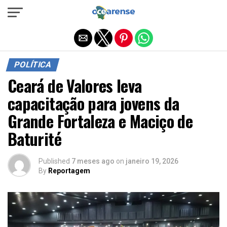
Sair da versão mobile
POLÍTICA
Ceará de Valores leva
capacitação para jovens da
Grande Fortaleza e Maciço de
Baturité
Published
7 meses ago
on
janeiro 19, 2026
By
Reportagem