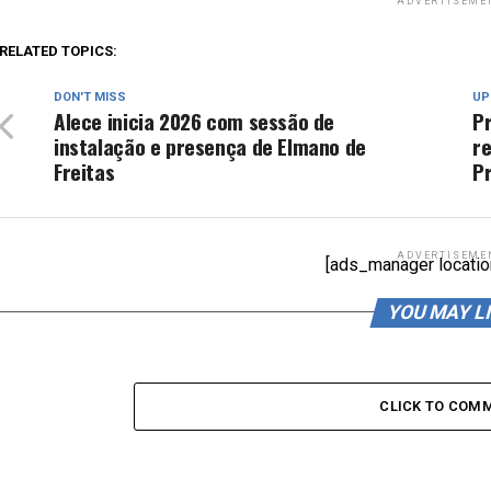
ADVERTISEME
RELATED TOPICS:
DON'T MISS
UP
Alece inicia 2026 com sessão de
Pr
instalação e presença de Elmano de
r
Freitas
P
ADVERTISEME
[ads_manager locatio
YOU MAY L
CLICK TO COM