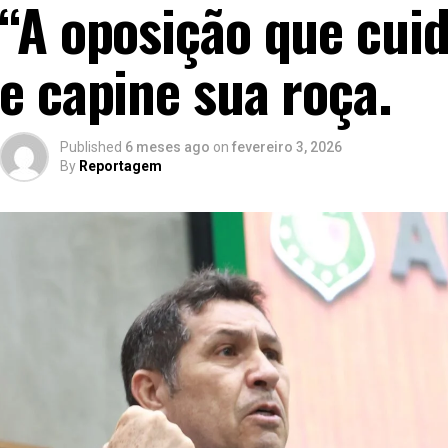
“A oposição que cuid
e capine sua roça.
Published
6 meses ago
on
fevereiro 3, 2026
By
Reportagem