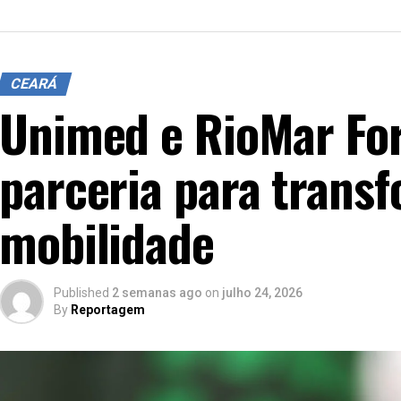
CEARÁ
Unimed e RioMar For
parceria para trans
mobilidade
Published
2 semanas ago
on
julho 24, 2026
By
Reportagem