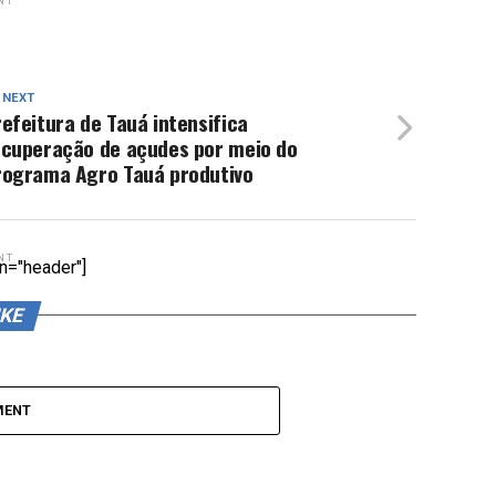
NT
 NEXT
efeitura de Tauá intensifica
ecuperação de açudes por meio do
rograma Agro Tauá produtivo
NT
n="header"]
IKE
MENT