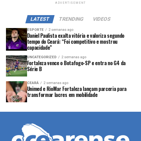
ADVERTISEMENT
LATEST
TRENDING
VIDEOS
ESPORTE
2 semanas ago
Daniel Paulista exalta vitória e valoriza segundo
tempo do Ceará: “Foi competitivo e mostrou
capacidade”
UNCATEGORIZED
2 semanas ago
Fortaleza vence o Botafogo-SP e entra no G4 da
Série B
CEARÁ
2 semanas ago
Unimed e RioMar Fortaleza lançam parceria para
transformar lacres em mobilidade