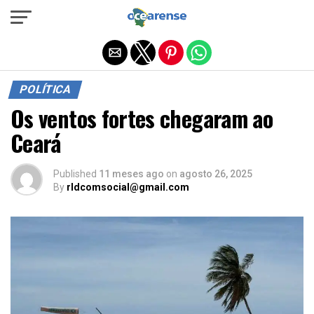
Sair da versão mobile
POLÍTICA
Os ventos fortes chegaram ao
Ceará
Published
11 meses ago
on
agosto 26, 2025
By
rldcomsocial@gmail.com