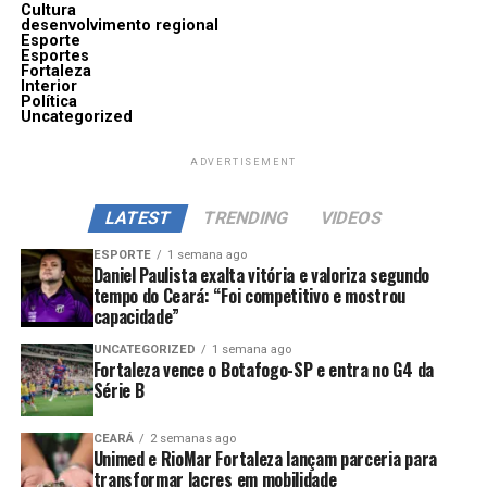
Cultura
desenvolvimento regional
Esporte
Esportes
Fortaleza
Interior
Política
Uncategorized
ADVERTISEMENT
LATEST
TRENDING
VIDEOS
ESPORTE
1 semana ago
Daniel Paulista exalta vitória e valoriza segundo
tempo do Ceará: “Foi competitivo e mostrou
capacidade”
UNCATEGORIZED
1 semana ago
Fortaleza vence o Botafogo-SP e entra no G4 da
Série B
CEARÁ
2 semanas ago
Unimed e RioMar Fortaleza lançam parceria para
transformar lacres em mobilidade