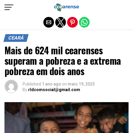
Sair da versão mobile
CEARÁ
Mais de 624 mil cearenses
superam a pobreza e a extrema
pobreza em dois anos
Published
1 ano ago
on
maio 19, 2025
By
rldcomsocial@gmail.com