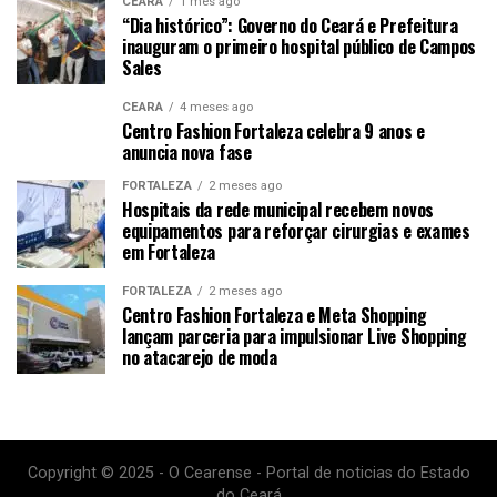
CEARÁ
1 mês ago
“Dia histórico”: Governo do Ceará e Prefeitura
inauguram o primeiro hospital público de Campos
Sales
CEARÁ
4 meses ago
Centro Fashion Fortaleza celebra 9 anos e
anuncia nova fase
FORTALEZA
2 meses ago
Hospitais da rede municipal recebem novos
equipamentos para reforçar cirurgias e exames
em Fortaleza
FORTALEZA
2 meses ago
Centro Fashion Fortaleza e Meta Shopping
lançam parceria para impulsionar Live Shopping
no atacarejo de moda
Copyright © 2025 - O Cearense - Portal de noticias do Estado
do Ceará