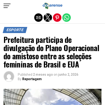
Sair da versão mobile
ESPORTE
Prefeitura participa de
divulgação do Plano Operacional
do amistoso entre as seleções
femininas de Brasil e EUA
Published
2 meses ago
on
junho 2, 2026
By
Reportagem