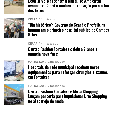
EcoHub Sol Nascente: a Marquise Ambiental
avança no Ceará e acelera a transição para o fim
dos lixões
CEARÁ
1 mês ago
“Dia histórico”: Governo do Ceará e Prefeitura
inauguram o primeiro hospital público de Campos
Sales
CEARÁ
4 meses ago
Centro Fashion Fortaleza celebra 9 anos e
anuncia nova fase
FORTALEZA
2 meses ago
Hospitais da rede municipal recebem novos
equipamentos para reforçar cirurgias e exames
em Fortaleza
FORTALEZA
2 meses ago
Centro Fashion Fortaleza e Meta Shopping
lançam parceria para impulsionar Live Shopping
no atacarejo de moda