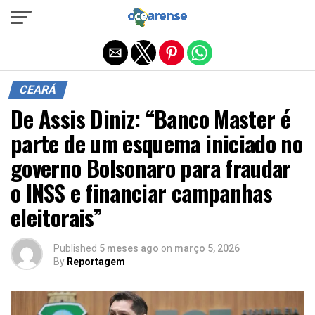
Sair da versão mobile
CEARÁ
De Assis Diniz: “Banco Master é
parte de um esquema iniciado no
governo Bolsonaro para fraudar
o INSS e financiar campanhas
eleitorais”
Published
5 meses ago
on
março 5, 2026
By
Reportagem