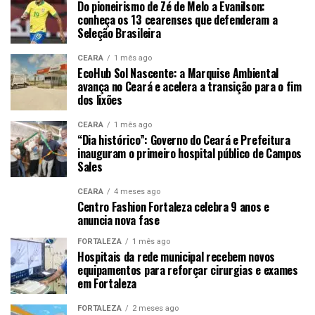
Do pioneirismo de Zé de Melo a Evanilson:
conheça os 13 cearenses que defenderam a
Seleção Brasileira
CEARÁ
1 mês ago
EcoHub Sol Nascente: a Marquise Ambiental
avança no Ceará e acelera a transição para o fim
dos lixões
CEARÁ
1 mês ago
“Dia histórico”: Governo do Ceará e Prefeitura
inauguram o primeiro hospital público de Campos
Sales
CEARÁ
4 meses ago
Centro Fashion Fortaleza celebra 9 anos e
anuncia nova fase
FORTALEZA
1 mês ago
Hospitais da rede municipal recebem novos
equipamentos para reforçar cirurgias e exames
em Fortaleza
FORTALEZA
2 meses ago