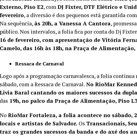
Externo, Piso E2
, com
DJ Fixter, DTF Elétrico e Uni
fevereiro
, a diversão é dos pequenos está garantida co
Na sequência,
às 20h, a Vanessa A Cantora
, promessa
público. Nos intervalos, a folia fica por conta do Dj Fix
16 de fevereiro, com apresentação de Vitória Ferna
Camelo, das 16h às 18h, na Praça de Alimentação, 
Ressaca de Carnaval
Logo após a programação carnavalesca, a folia continua no
sábado, com a Ressaca de Carnaval.
No RioMar Kennedy
Livia Baral cantando os maiores sucessos da dupla
das
19h, no palco da Praça de Alimentação, Piso L
No
RioMar Fortaleza, a folia acontece no sábado, 2
locais e artistas de Salvador.
Os
Transacionais, Seu
traz os grandes sucessos da banda e do axé dos a