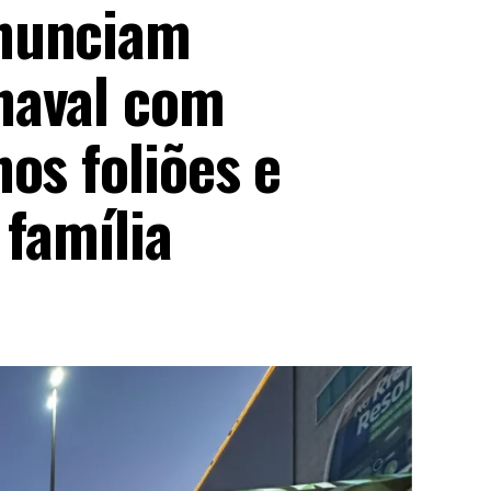
nunciam
naval com
os foliões e
 família