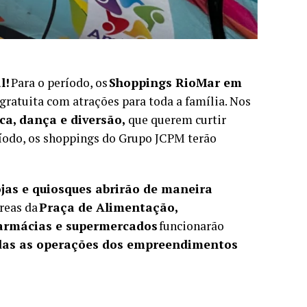
l!
Para o período, os
Shoppings RioMar em
ratuita com atrações para toda a família. Nos
a, dança e diversão,
que querem curtir
ríodo, os shoppings do Grupo JCPM terão
lojas e quiosques abrirão de maneira
áreas da
Praça de Alimentação,
 farmácias e supermercados
funcionarão
todas as operações dos empreendimentos