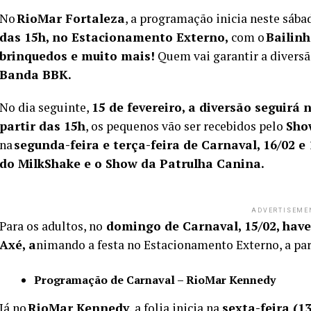
No
RioMar Fortaleza
, a programação inicia neste sába
das 15h, no Estacionamento Externo,
com o
Bailinh
brinquedos e muito mais!
Quem vai garantir a diversã
Banda BBK.
No dia seguinte,
15 de fevereiro, a diversão seguirá
partir das 15h
, os pequenos vão ser recebidos pelo
Sho
na
segunda-feira e terça-feira de Carnaval, 16/02 e 
do MilkShake e o Show da Patrulha Canina.
ADVERTISEME
Para os adultos, no
domingo de Carnaval, 15/02, have
Axé, a
nimando a festa no Estacionamento Externo, a par
Programação de Carnaval – RioMar Kennedy
Já no
RioMar Kennedy
, a folia inicia na
sexta-feira (1