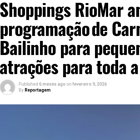
Shoppings RioMar a
programação de Car
Bailinho para pequen
atrações para toda a
Published
6 meses ago
on
fevereiro 9, 2026
By
Reportagem