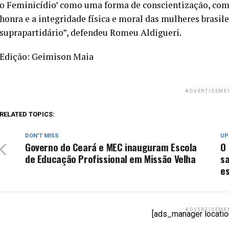
o Feminicídio’ como uma forma de conscientização, com
honra e a integridade física e moral das mulheres brasil
suprapartidário”, defendeu Romeu Aldigueri.
Edição: Geimison Maia
ADVERTISEME
RELATED TOPICS:
DON'T MISS
UP
Governo do Ceará e MEC inauguram Escola
O 
de Educação Profissional em Missão Velha
sa
e
ADVERTISEME
[ads_manager locatio