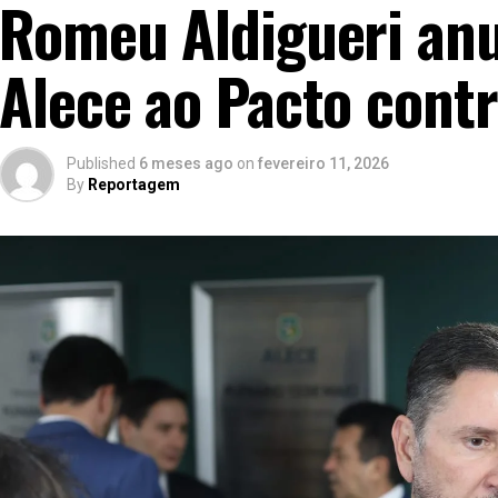
Romeu Aldigueri anu
Alece ao Pacto contr
Published
6 meses ago
on
fevereiro 11, 2026
By
Reportagem