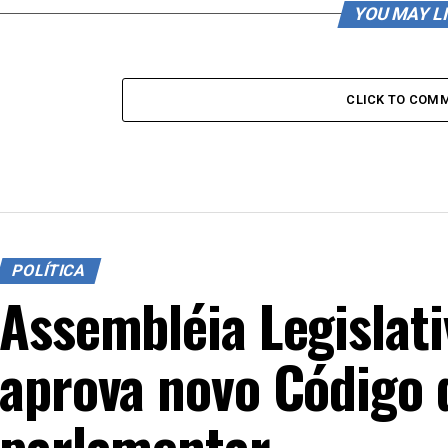
YOU MAY L
CLICK TO COM
POLÍTICA
Assembléia Legislati
aprova novo Código 
parlamentar