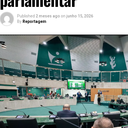
Published
2 meses ago
on
junho 15, 2026
By
Reportagem