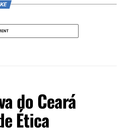
IKE
MENT
va do Ceará
de Ética