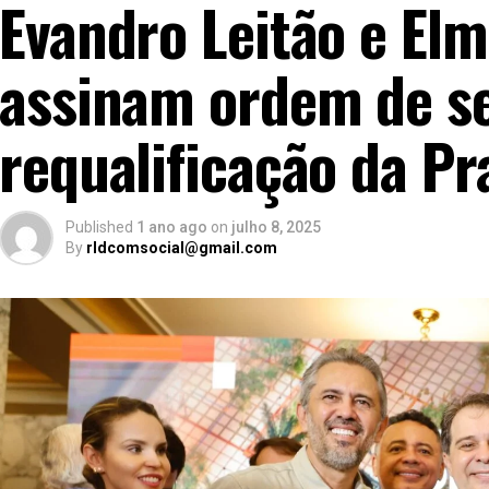
Evandro Leitão e Elm
assinam ordem de se
requalificação da Pr
Published
1 ano ago
on
julho 8, 2025
By
rldcomsocial@gmail.com