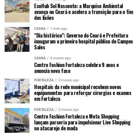
EcoHub Sol Nascente: a Marquise Ambiental
avança no Ceará e acelera a transição para o fim
dos lixões
CEARÁ
1 mês ago
“Dia histórico”: Governo do Ceará e Prefeitura
inauguram o primeiro hospital público de Campos
Sales
CEARÁ
4 meses ago
Centro Fashion Fortaleza celebra 9 anos e
anuncia nova fase
FORTALEZA
2 meses ago
Hospitais da rede municipal recebem novos
equipamentos para reforçar cirurgias e exames
em Fortaleza
FORTALEZA
2 meses ago
Centro Fashion Fortaleza e Meta Shopping
lançam parceria para impulsionar Live Shopping
no atacarejo de moda