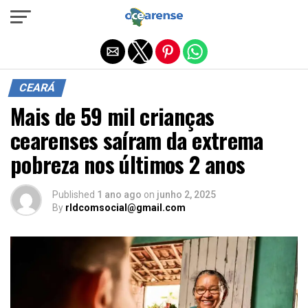
Sair da versão mobile
CEARÁ
Mais de 59 mil crianças
cearenses saíram da extrema
pobreza nos últimos 2 anos
Published
1 ano ago
on
junho 2, 2025
By
rldcomsocial@gmail.com