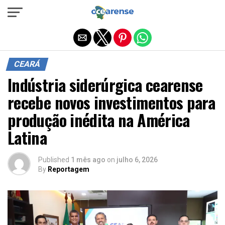
Sair da versão mobile
CEARÁ
Indústria siderúrgica cearense
recebe novos investimentos para
produção inédita na América
Latina
Published
1 mês ago
on
julho 6, 2026
By
Reportagem