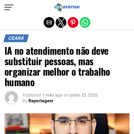
Sair da versão mobile
CEARÁ
IA no atendimento não deve
substituir pessoas, mas
organizar melhor o trabalho
humano
Published
1 mês ago
on
junho 23, 2026
By
Reportagem