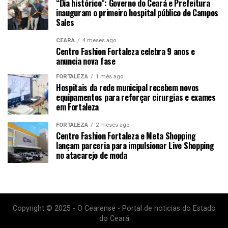
“Dia histórico”: Governo do Ceará e Prefeitura
inauguram o primeiro hospital público de Campos
Sales
CEARÁ
4 meses ago
Centro Fashion Fortaleza celebra 9 anos e
anuncia nova fase
FORTALEZA
1 mês ago
Hospitais da rede municipal recebem novos
equipamentos para reforçar cirurgias e exames
em Fortaleza
FORTALEZA
2 meses ago
Centro Fashion Fortaleza e Meta Shopping
lançam parceria para impulsionar Live Shopping
no atacarejo de moda
Copyright © 2025 - O Cearense - Portal de noticias do Estado
do Ceará