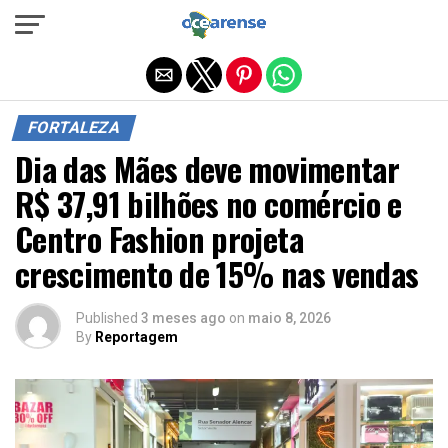
Sair da versão mobile
FORTALEZA
Dia das Mães deve movimentar
R$ 37,91 bilhões no comércio e
Centro Fashion projeta
crescimento de 15% nas vendas
Published
3 meses ago
on
maio 8, 2026
By
Reportagem