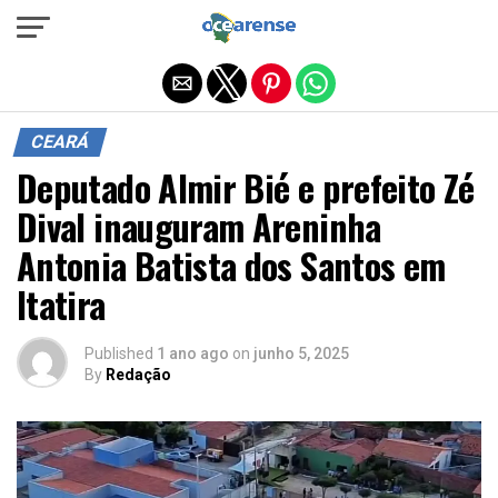
Sair da versão mobile
CEARÁ
Deputado Almir Bié e prefeito Zé
Dival inauguram Areninha
Antonia Batista dos Santos em
Itatira
Published
1 ano ago
on
junho 5, 2025
By
Redação