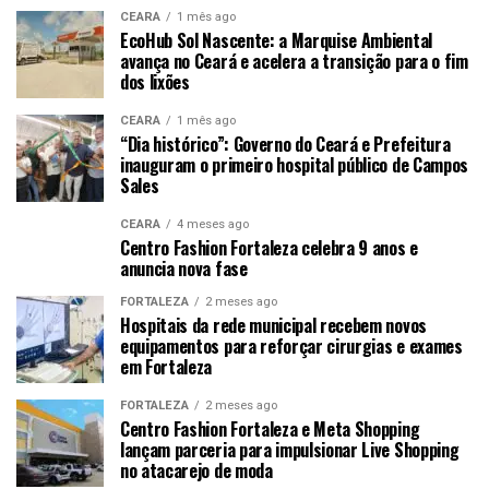
CEARÁ
1 mês ago
EcoHub Sol Nascente: a Marquise Ambiental
avança no Ceará e acelera a transição para o fim
dos lixões
CEARÁ
1 mês ago
“Dia histórico”: Governo do Ceará e Prefeitura
inauguram o primeiro hospital público de Campos
Sales
CEARÁ
4 meses ago
Centro Fashion Fortaleza celebra 9 anos e
anuncia nova fase
FORTALEZA
2 meses ago
Hospitais da rede municipal recebem novos
equipamentos para reforçar cirurgias e exames
em Fortaleza
FORTALEZA
2 meses ago
Centro Fashion Fortaleza e Meta Shopping
lançam parceria para impulsionar Live Shopping
no atacarejo de moda