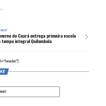
NT
 NEXT
overno do Ceará entrega primeira escola
e tempo integral Quilombola
NT
n="header"]
IKE
MENT