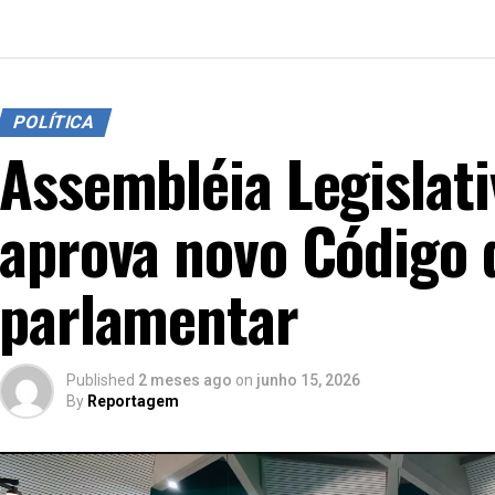
POLÍTICA
Assembléia Legislati
aprova novo Código 
parlamentar
Published
2 meses ago
on
junho 15, 2026
By
Reportagem