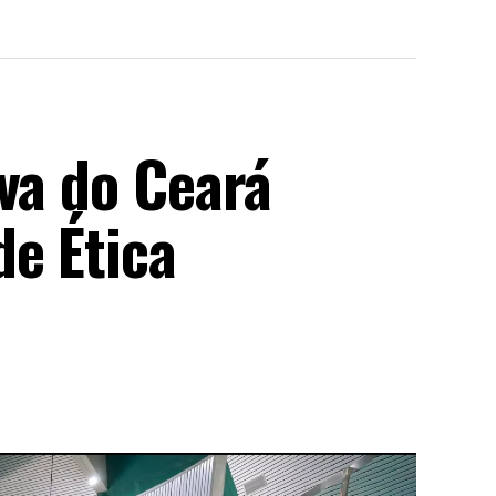
va do Ceará
de Ética