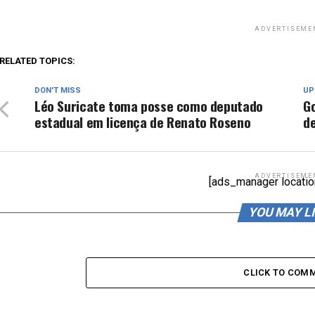
ADVERTISEME
RELATED TOPICS:
DON'T MISS
UP
Léo Suricate toma posse como deputado
G
estadual em licença de Renato Roseno
d
ADVERTISEME
[ads_manager locatio
YOU MAY L
CLICK TO COM