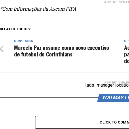
ADVERTISEME
*Com informações da Ascom FIFA
RELATED TOPICS:
DON'T MISS
UP
Marcelo Paz assume como novo executivo
Ac
de futebol do Corinthians
p
d
ADVERTISEME
[ads_manager locatio
YOU MAY L
CLICK TO COM