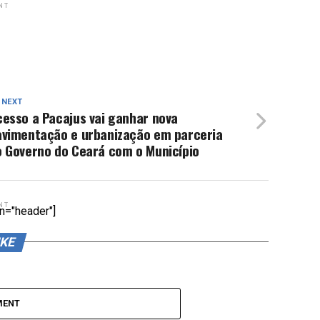
NT
 NEXT
esso a Pacajus vai ganhar nova
avimentação e urbanização em parceria
o Governo do Ceará com o Município
NT
n="header"]
IKE
MENT