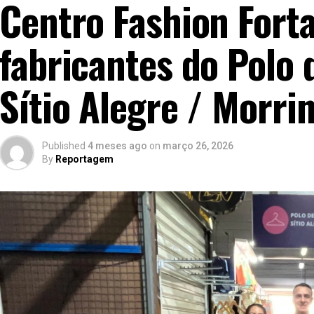
Centro Fashion Fort
fabricantes do Polo
Sítio Alegre / Morri
Published
4 meses ago
on
março 26, 2026
By
Reportagem