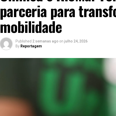
parceria para trans
mobilidade
Published
2 semanas ago
on
julho 24, 2026
By
Reportagem