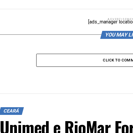
ADVERTISEME
[ads_manager locatio
YOU MAY L
CLICK TO COM
CEARÁ
Unimed e RioMar For