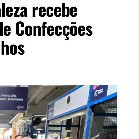
aleza recebe
 de Confecções
nhos