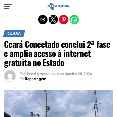
Sair da versão mobile
CEARÁ
Ceará Conectado conclui 2ª fase
e amplia acesso à internet
gratuita no Estado
Published
6 meses ago
on
janeiro 28, 2026
By
Reportagem