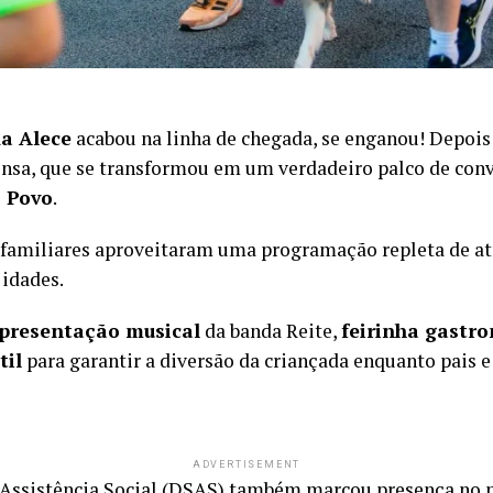
da Alece
acabou na linha de chegada, se enganou! Depoi
nsa, que se transformou em um verdadeiro palco de conv
o Povo
.
 familiares aproveitaram uma programação repleta de a
 idades.
presentação musical
da banda Reite,
feirinha gastr
til
para garantir a diversão da criançada enquanto pais 
ADVERTISEMENT
Assistência Social (DSAS) também marcou presença no 