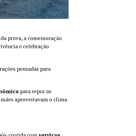
s da prova, a comemoração
ivência e celebração
trações pensadas para
onômica
para repor as
e mães aproveitavam o clima
pós-corrida com
serviços