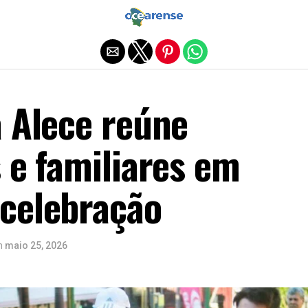
Sair da versão mobile
a Alece reúne
 e familiares em
celebração
n
maio 25, 2026