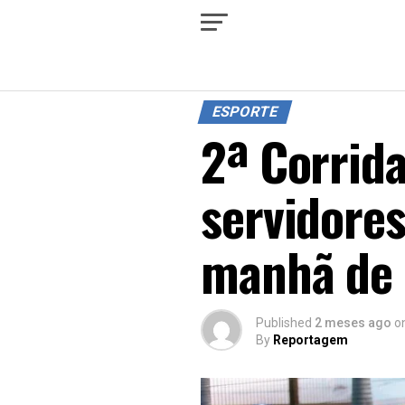
ESPORTE
2ª Corrid
servidores
manhã de 
Published
2 meses ago
o
By
Reportagem